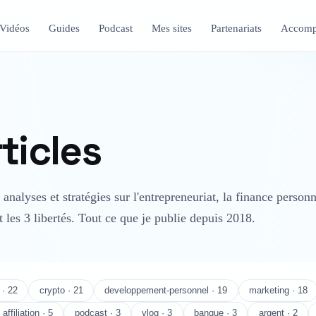
Vidéos
Guides
Podcast
Mes sites
Partenariats
Accomp
ticles
analyses et stratégies sur l'entrepreneuriat, la finance personn
et les 3 libertés. Tout ce que je publie depuis 2018.
 · 22
crypto · 21
developpement-personnel · 19
marketing · 18
affiliation · 5
podcast · 3
vlog · 3
banque · 3
argent · 2