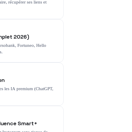
ire, récupérer ses liens et
omplet 2026)
rsobank, Fortuneo, Hello
s.
on
tes les IA premium (ChatGPT,
Fluence Smart+