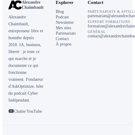
Alexandre
Explorer
Contact
Chaimbault
Blog
PARTENARIATS & AFFILI
partenariats@alexandrecha
Alexandre
Podcast
SUPPORT FORMATIONS
Newsletter
Chaimbault,
formation@alexandrechaim
Mes sites
entrepreneur libre et
GÉNÉRAL
Partenariats
contact@alexandrechaimba
honnête depuis
Contact
À propos
2018. IA, business,
liberté : je teste ce
qui marche et je
documente ce qui
fonctionne
vraiment. Fondateur
d'AskOptimize, hôte
du podcast Cyber
Indépendant.
Chaîne YouTube