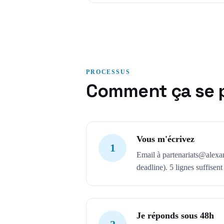
PROCESSUS
Comment ça se p
Vous m'écrivez
1
Email à
partenariats@alex
deadline). 5 lignes suffisen
Je réponds sous 48h