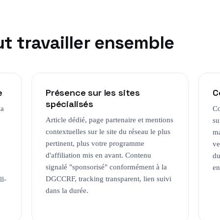
 travailler ensemble
e
Présence sur les sites
C
spécialisés
la
Co
Article dédié, page partenaire et mentions
su
contextuelles sur le site du réseau le plus
ma
pertinent, plus votre programme
ve
d'affiliation mis en avant. Contenu
du
signalé "sponsorisé" conformément à la
en
DGCCRF, tracking transparent, lien suivi
ll-
dans la durée.