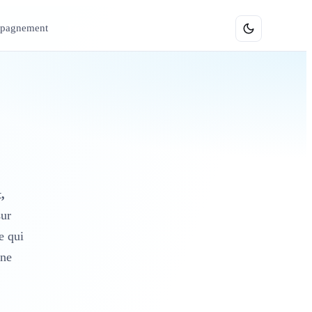
pagnement
Formations
,
sur
e qui
ène