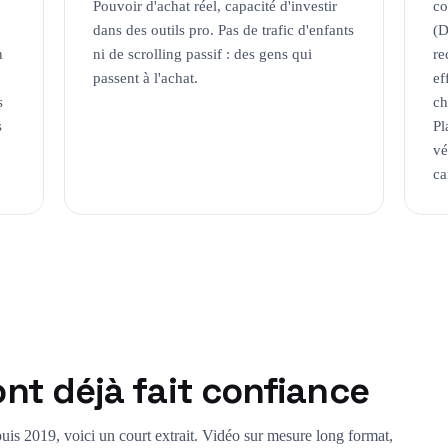
Pouvoir d'achat réel, capacité d'investir
co
dans des outils pro. Pas de trafic d'enfants
(D
n
ni de scrolling passif : des gens qui
re
passent à l'achat.
ef
s
ch
s
Pl
vé
c
nt déjà fait confiance
uis 2019, voici un court extrait. Vidéo sur mesure long format,