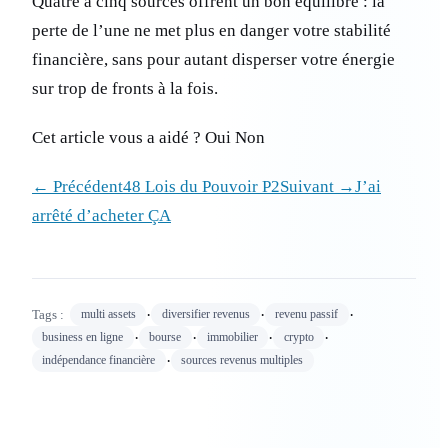
Quatre à cinq sources offrent un bon équilibre : la
perte de l’une ne met plus en danger votre stabilité
financière, sans pour autant disperser votre énergie
sur trop de fronts à la fois.
Cet article vous a aidé ? Oui Non
← Précédent48 Lois du Pouvoir P2
Suivant →J’ai
arrêté d’acheter ÇA
·
·
·
Tags :
multi assets
diversifier revenus
revenu passif
·
·
·
·
business en ligne
bourse
immobilier
crypto
·
indépendance financière
sources revenus multiples