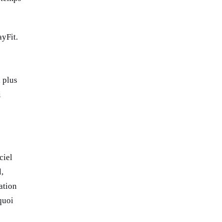
yFit.
a plus
i
ciel
,
ation
quoi