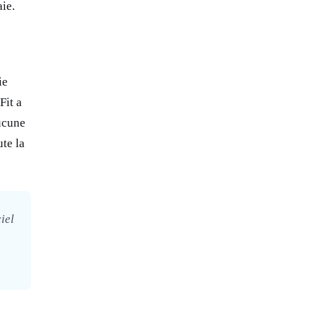
ie.
ie
Fit a
aucune
ute la
iel