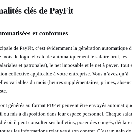
alités clés de PayFit
utomatisées et conformes
ncipale de PayFit, c’est évidemment la génération automatique d
 mois, le logiciel calcule automatiquement le salaire brut, les
alariales et patronales), le net imposable et le net à payer. Tout 
ion collective applicable à votre entreprise. Vous n’avez qu’à
elles variables du mois (heures supplémentaires, primes, absenc
ste.
 sont générés au format PDF et peuvent être envoyés automatiq
il ou mis à disposition dans leur espace personnel. Chaque sala
ié où il peut consulter ses bulletins, poser des congés, déclare
toutes les informations relatives à son contrat. C’est un gain d