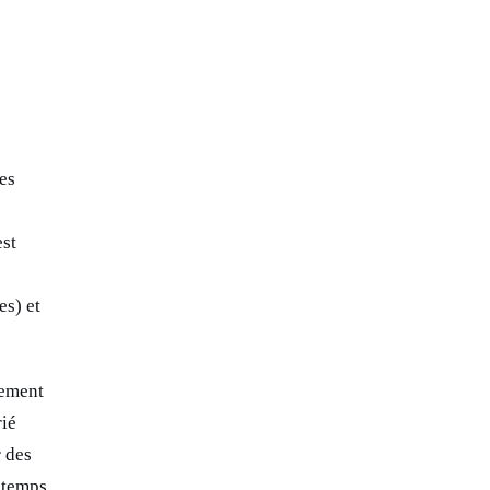
es
est
es) et
uement
rié
r des
e temps