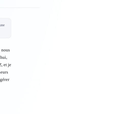
 une
e nous
hui,
, et je
neurs
 gérer