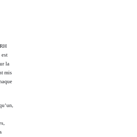
s RH
 est
ur la
nt mis
chaque
qu’un,
es,
s