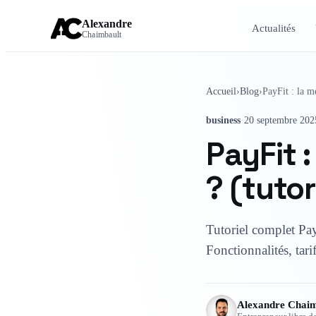
Alexandre
Actualités
Chaimbault
Accueil
›
Blog
›
PayFit : la m
business
·
20 septembre 202
PayFit :
? (tutor
Tutoriel complet PayF
Fonctionnalités, tari
Alexandre Chaim