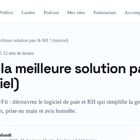
Vidéos
Guides
Podcast
Mes sites
Partenariats
Accomp
eilleure solution paie & RH ? (tutoriel)
5
·
12 min de lecture
 la meilleure solution p
iel)
it : découvrez le logiciel de paie et RH qui simplifie la ge
fs, prise en main et avis honnête.
bault