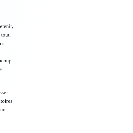
etenir,
 tout.
ucs
aucoup
e
sse-
atoires
 un