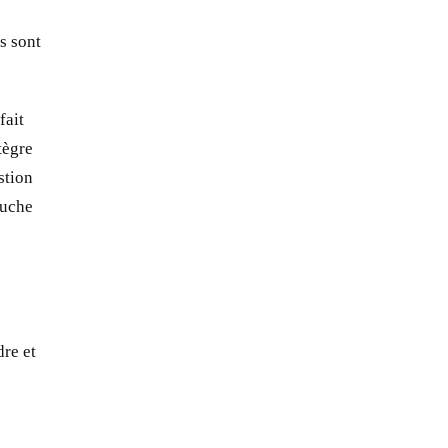
s sont
fait
tègre
stion
ouche
dre et