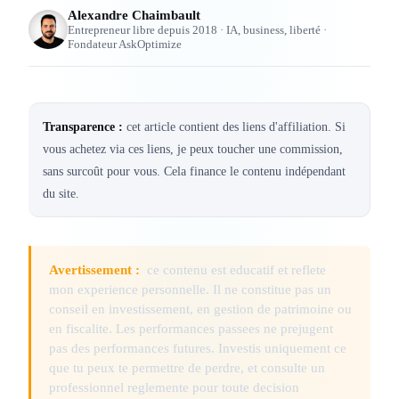
Alexandre Chaimbault
Entrepreneur libre depuis 2018 · IA, business, liberté ·
Fondateur AskOptimize
Transparence :
cet article contient des liens d'affiliation. Si
vous achetez via ces liens, je peux toucher une commission,
sans surcoût pour vous. Cela finance le contenu indépendant
du site.
Avertissement :
ce contenu est educatif et reflete
mon experience personnelle. Il ne constitue pas un
conseil en investissement, en gestion de patrimoine ou
en fiscalite. Les performances passees ne prejugent
pas des performances futures. Investis uniquement ce
que tu peux te permettre de perdre, et consulte un
professionnel reglemente pour toute decision