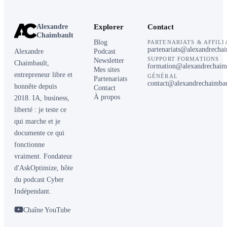
Alexandre
Explorer
Contact
Chaimbault
Blog
PARTENARIATS & AFFILI
partenariats@alexandrecha
Alexandre
Podcast
SUPPORT FORMATIONS
Newsletter
Chaimbault,
formation@alexandrechaim
Mes sites
entrepreneur libre et
GÉNÉRAL
Partenariats
contact@alexandrechaimba
honnête depuis
Contact
À propos
2018. IA, business,
liberté : je teste ce
qui marche et je
documente ce qui
fonctionne
vraiment. Fondateur
d'AskOptimize, hôte
du podcast Cyber
Indépendant.
Chaîne YouTube