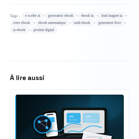
·
·
·
·
Tags :
e-scribe ai
generateur ebook
ebook ia
lead magnet ia
·
·
·
·
creer ebook
ebook automatique
outil ebook
generateur livre
·
ia ebook
produit digital
À lire aussi