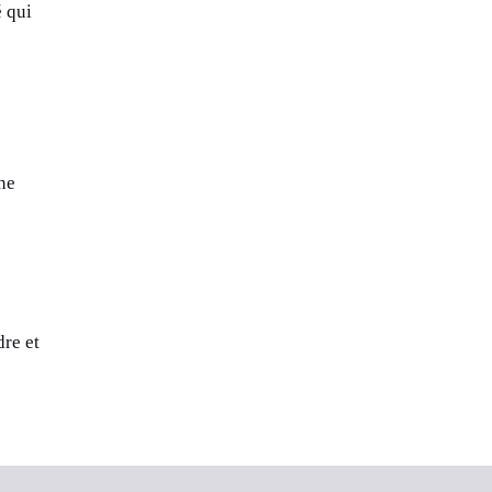
é qui
ne
dre et