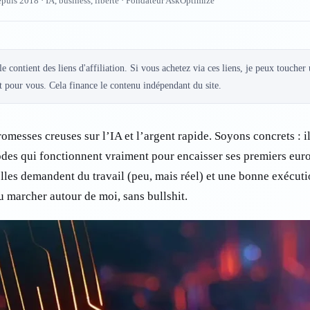
epuis 2018 · IA, business, liberté · Fondateur AskOptimize
le contient des liens d'affiliation. Si vous achetez via ces liens, je peux toucher
 pour vous. Cela finance le contenu indépendant du site.
omesses creuses sur l’IA et l’argent rapide. Soyons concrets : i
des qui fonctionnent vraiment pour encaisser ses premiers eur
lles demandent du travail (peu, mais réel) et une bonne exécuti
vu marcher autour de moi, sans bullshit.