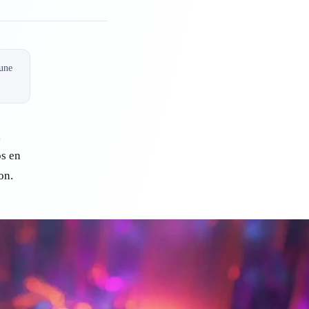
 une
l
os en
on.