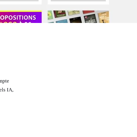
ompte
els IA,