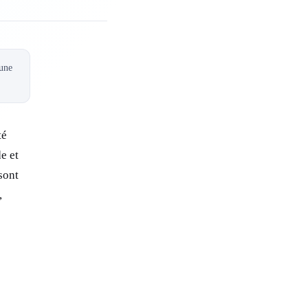
 une
té
e et
sont
,