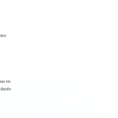
stez
pas en
a durée