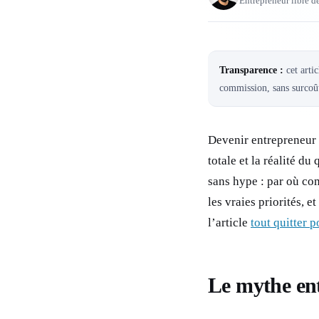
Entrepreneur libre d
Transparence :
cet artic
commission, sans surcoût
Devenir entrepreneur f
totale et la réalité d
sans hype : par où co
les vraies priorités, 
l’article
tout quitter p
Le mythe entr