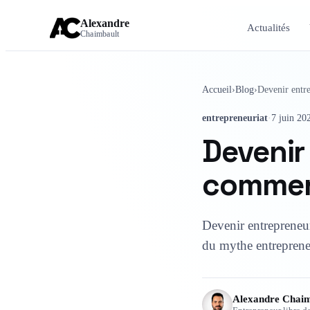
Alexandre
Actualités
Chaimbault
Accueil
›
Blog
›
Devenir entr
entrepreneuriat
·
7 juin 20
Devenir
commen
Devenir entrepreneur 
du mythe entreprene
Alexandre Chaim