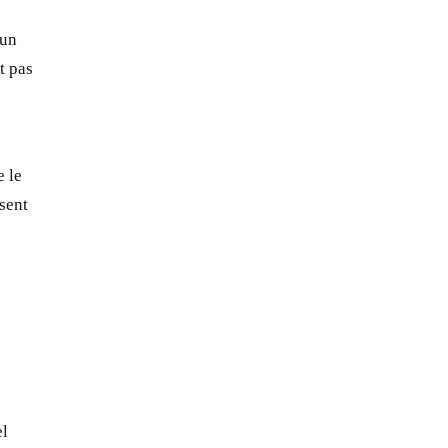
 un
t pas
e le
sent
el