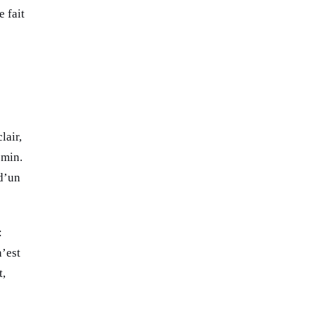
e fait
lair,
emin.
 d’un
:
n’est
t,