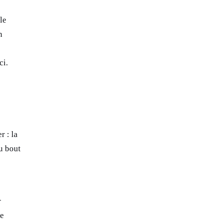
le
n
ci.
r : la
u bout
r
ue