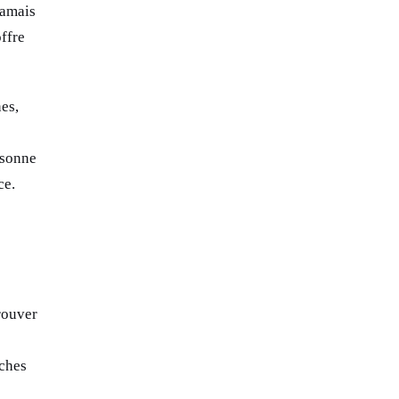
jamais
offre
nes,
rsonne
ce.
trouver
âches