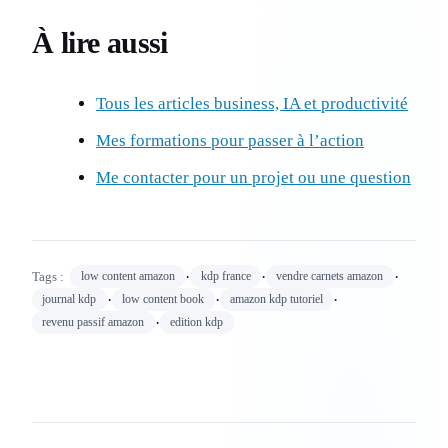
À lire aussi
Tous les articles business, IA et productivité
Mes formations pour passer à l’action
Me contacter pour un projet ou une question
·
·
·
Tags :
low content amazon
kdp france
vendre carnets amazon
·
·
·
journal kdp
low content book
amazon kdp tutoriel
·
revenu passif amazon
edition kdp