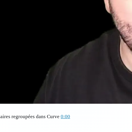
caires regroupées dans Curve
0:00