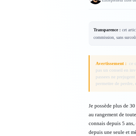
Entrepreneur libre d
Transparence :
cet artic
commission, sans surcoût
Avertissement :
ce c
pas un conseil en inv
passees ne prejugent
permettre de perdre, 
Je possède plus de 30 
au rangement de toutes
connais depuis 5 ans, 
depuis une seule et mê