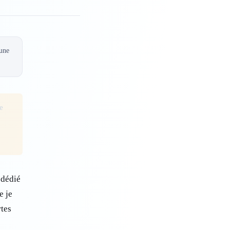
 une
e
 dédié
e je
rtes