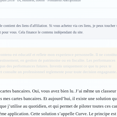
epuis 2018 · IA, business, liberté · Fondateur AskOptimize
le contient des liens d'affiliation. Si vous achetez via ces liens, je peux toucher
 pour vous. Cela finance le contenu indépendant du site.
ontenu est educatif et reflete mon experience personnelle. Il ne constitu
estissement, en gestion de patrimoine ou en fiscalite. Les performances
 pas des performances futures. Investis uniquement ce que tu peux te
et consulte un professionnel reglemente pour toute decision engageante.
cartes bancaires. Oui, vous avez bien lu. J’ai même un classeur
 mes cartes bancaires. Et aujourd’hui, il existe une solution qu
que j’utilise au quotidien, et qui permet de piloter toutes ces ca
me application. Cette solution s’appelle Curve. Le principe est