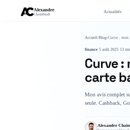
Alexandre
Actualités
Chaimbault
Accueil
›
Blog
›
Curve : mon a
finance
·
5 août 2025
·
13 min
Curve : 
carte b
Mon avis complet sur
seule. Cashback, Go 
Alexandre Chaim