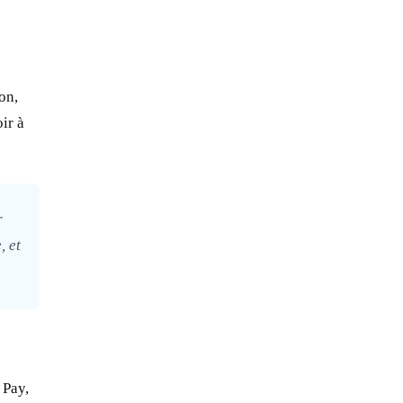
on,
ir à
r
, et
 Pay,