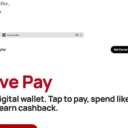
ffre,
r