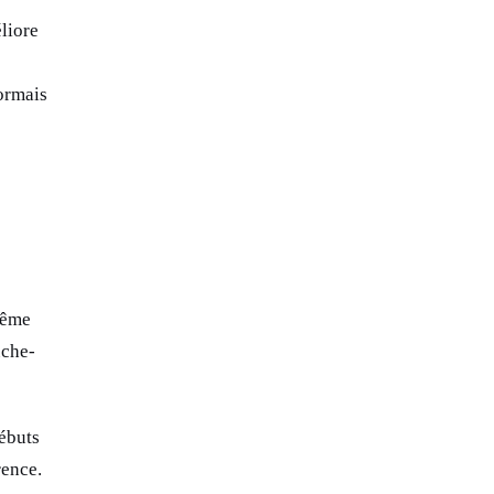
liore
sormais
même
uche-
ébuts
rence.