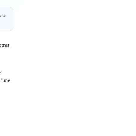
 une
tres,
s
d’une