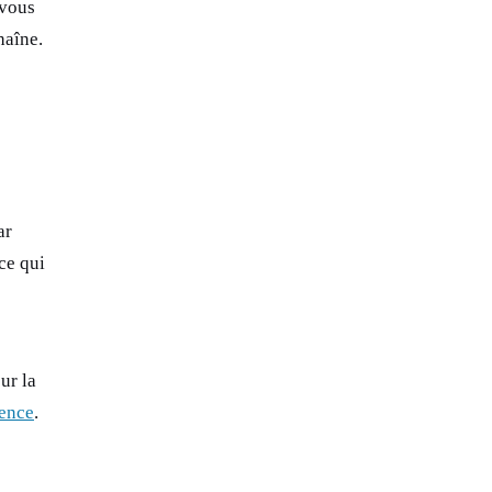
-vous
haîne.
ar
ce qui
ur la
ience
.