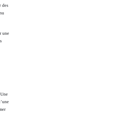
r des
enu
r une
s
? Une
u’une
lmer