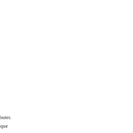
buter.
 que