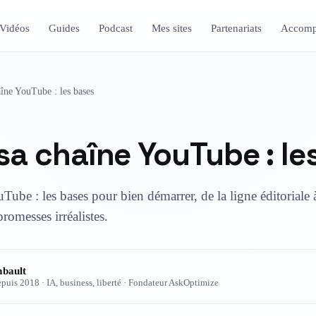
Vidéos
Guides
Podcast
Mes sites
Partenariats
Accomp
îne YouTube : les bases
sa chaîne YouTube : le
ube : les bases pour bien démarrer, de la ligne éditoriale à
romesses irréalistes.
bault
epuis 2018 · IA, business, liberté · Fondateur AskOptimize