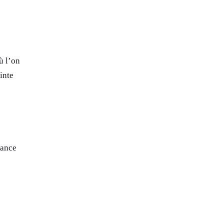
ù l’on
inte
tance