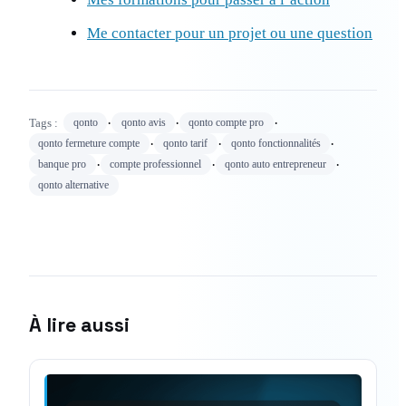
Me contacter pour un projet ou une question
·
·
·
Tags :
qonto
qonto avis
qonto compte pro
·
·
·
qonto fermeture compte
qonto tarif
qonto fonctionnalités
·
·
·
banque pro
compte professionnel
qonto auto entrepreneur
qonto alternative
À lire aussi