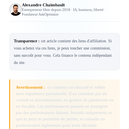
Alexandre Chaimbault
Entrepreneur libre depuis 2018 · IA, business, liberté ·
Fondateur AskOptimize
Transparence :
cet article contient des liens d'affiliation. Si
vous achetez via ces liens, je peux toucher une commission,
sans surcoût pour vous. Cela finance le contenu indépendant
du site.
Avertissement :
ce contenu est educatif et reflete
mon experience personnelle. Il ne constitue pas un
conseil en investissement, en gestion de patrimoine ou
en fiscalite. Les performances passees ne prejugent
pas des performances futures. Investis uniquement ce
que tu peux te permettre de perdre, et consulte un
professionnel reglemente pour toute decision